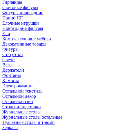
Гирлянды
Световые фигуры
Фигуры новогодние
Панно НГ
Елочные игрушки
Новогодние фигуры
Ели
Комплектующие мебели
Декоративные товары
Фигуры
Статуэтки
Свечи
Вазы
Держатели
Фонтаны
Камины
Электрокамины
Остальной текстиль
Остальной декор
Остальной свет
Столы и подставки
Журнальные столы
Журнальные столы остальные
Туалетные столы и трюмо
Зеркала