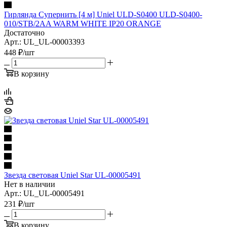
Гирлянда Супернить [4 м] Uniel ULD-S0400 ULD-S0400-
010/STB/2AA WARM WHITE IP20 ORANGE
Достаточно
Арт.: UL_UL-00003393
448
₽
/шт
В корзину
Звезда световая Uniel Star UL-00005491
Нет в наличии
Арт.: UL_UL-00005491
231
₽
/шт
В корзину