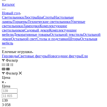
—
Каталог
—
Новый год
Светильники
Люстры
Бра
Споты
Настольные
лампы
Торшеры
Технические светильники
Уличные
светильники
Лампочки
Комплектующие
светильников
Садовый декор
Комплектующие
мебели
Декоративные товары
Остальной текстиль
Остальной
декор
Остальной свет
Столы и подставки
Шторы
Остальная
мебель
—
Елочные игрушки
Гирлянды
Световые фигуры
Новогодние фигуры
Ели
Фильтр
Фильтр
Цена
Цена
139
3 058