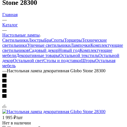
Stone 28300
Главная
—
Каталог
—
Настольные лампы
Светильники
Люстры
Бра
Споты
Торшеры
Технические
светильники
Уличные светильники
Лампочки
Комплектующие
светильников
Садовый декор
Новый год
Комплектующие
мебели
Декоративные товары
Остальной текстиль
Остальной
декор
Остальной свет
Столы и подставки
Шторы
Остальная
мебель
—
Настольная лампа декоративная Globo Stone 28300
1 995
₽
/шт
Нет в наличии