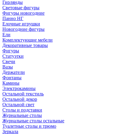
Гирлянды
Световые фигуры
Фигуры новогодние
Панно НГ
Елочные игрушки
Новогодние фигуры
Ели
Комплектующие мебели
Декоративные товары
Фигуры
Статуэтки
Свечи
Вазы
Держатели
Фонтаны
Камины
Электрокамины
Остальной текстиль
Остальной декор
Остальной свет
Столы и подставки
Журнальные столы
Журнальные столы остальные
Туалетные столы и трюмо
Зеркала