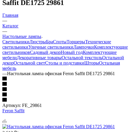
Saffit DE1725 29861
Главная
—
Каталог
—
Настольные лампы
Светильники
Люстры
Бра
Споты
Торшеры
Технические
светильники
Уличные светильники
Лампочки
Комплектующие
светильников
Садовый декор
Новый год
Комплектующие
мебели
Декоративные товары
Остальной текстиль
Остальной
декор
Остальной свет
Столы и подставки
Шторы
Остальная
мебель
—
Настольная лампа офисная Feron Saffit DE1725 29861
Артикул:
FE_29861
Feron Saffit