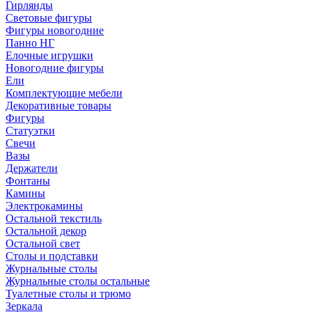
Гирлянды
Световые фигуры
Фигуры новогодние
Панно НГ
Елочные игрушки
Новогодние фигуры
Ели
Комплектующие мебели
Декоративные товары
Фигуры
Статуэтки
Свечи
Вазы
Держатели
Фонтаны
Камины
Электрокамины
Остальной текстиль
Остальной декор
Остальной свет
Столы и подставки
Журнальные столы
Журнальные столы остальные
Туалетные столы и трюмо
Зеркала