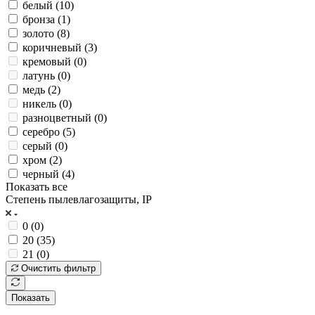
белый (
10
)
бронза (
1
)
золото (
8
)
коричневый (
3
)
кремовый (
0
)
латунь (
0
)
медь (
2
)
никель (
0
)
разноцветный (
0
)
серебро (
5
)
серый (
0
)
хром (
2
)
черный (
4
)
Показать все
Степень пылевлагозащиты, IP
0 (
0
)
20 (
35
)
21 (
0
)
Очистить фильтр
Показать