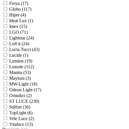
Freya (
17
)
Globo (
117
)
Hiper (
4
)
Ideal Lux (
1
)
Imex (
15
)
LGO (
71
)
Lightstar (
24
)
Loft it (
24
)
Lucia Tucci (
43
)
Lucide (
1
)
Lumion (
19
)
Lussole (
112
)
Mantra (
53
)
Maytoni (
3
)
MW-Light (
18
)
Odeon Light (
17
)
Omnilux (
2
)
ST LUCE (
230
)
Stilfort (
36
)
TopLight (
6
)
Vele Luce (
2
)
Vitaluce (
13
)