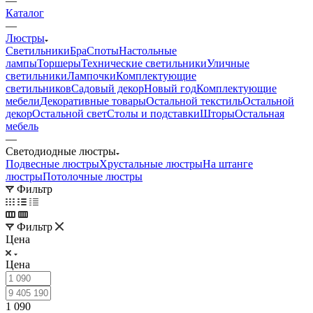
—
Каталог
—
Люстры
Светильники
Бра
Споты
Настольные
лампы
Торшеры
Технические светильники
Уличные
светильники
Лампочки
Комплектующие
светильников
Садовый декор
Новый год
Комплектующие
мебели
Декоративные товары
Остальной текстиль
Остальной
декор
Остальной свет
Столы и подставки
Шторы
Остальная
мебель
—
Светодиодные люстры
Подвесные люстры
Хрустальные люстры
На штанге
люстры
Потолочные люстры
Фильтр
Фильтр
Цена
Цена
1 090