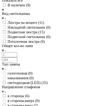
Показать все
В наличии (
9
)
Вид светильника
Люстра на штанге (
11
)
Накладной светильник (
0
)
Подвесная люстра (
15
)
Подвесной светильник (
0
)
Потолочная люстра (
9
)
Общее кол-во ламп
Тип лампы
галогеновая (
0
)
накаливания (
0
)
светодиодная [LED] (
35
)
Направление плафонов
в стороны (
6
)
в стороны,вверх (
0
)
в стороны,вниз (
7
)