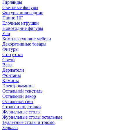
Гирлянды
Световые фигуры
Фигуры новогодние
Панно НГ
Елочные игрушки
Новогодние фигуры
Ели
Комплектующие мебели
Декоративные товары
Фигуры
Статуэтки
Свечи
Вазы
Держатели
Фонтаны
Камины
Электрокамины
Остальной текстиль
Остальной декор
Остальной свет
Столы и подставки
Журнальные столы
Журнальные столы остальные
Туалетные столы и трюмо
Зеркала