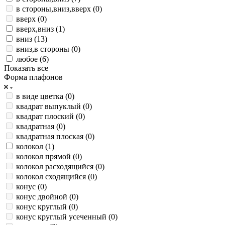
в стороны,вниз,вверх (
0
)
вверх (
0
)
вверх,вниз (
1
)
вниз (
13
)
вниз,в стороны (
0
)
любое (
6
)
Показать все
Форма плафонов
в виде цветка (
0
)
квадрат выпуклый (
0
)
квадрат плоский (
0
)
квадратная (
0
)
квадратная плоская (
0
)
колокол (
1
)
колокол прямой (
0
)
колокол расходящийся (
0
)
колокол сходящийся (
0
)
конус (
0
)
конус двойной (
0
)
конус круглый (
0
)
конус круглый усеченный (
0
)