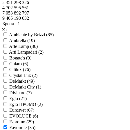
2 351 298 326
4 702 595 561
7 053 892 797
9 405 190 032
Бренд
: 1
Ambiente by Brizzi (
85
)
Ambrella (
19
)
Arte Lamp (
36
)
Arti Lampadari (
2
)
Bogate's (
9
)
Chiaro (
6
)
Citilux (
76
)
Crystal Lux (
2
)
DeMarkt (
49
)
DeMarkt City (
1
)
Divinare (
7
)
Eglo (
21
)
Eglo ПРОМО (
2
)
Eurosvet (
67
)
EVOLUCE (
6
)
F-promo (
29
)
Favourite (
35
)