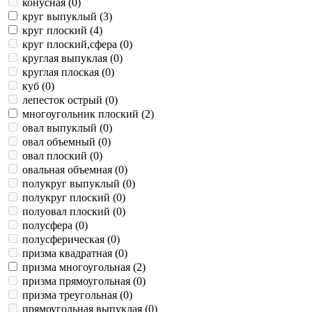
конусная (
0
)
круг выпуклый (
3
)
круг плоский (
4
)
круг плоский,сфера (
0
)
круглая выпуклая (
0
)
круглая плоская (
0
)
куб (
0
)
лепесток острый (
0
)
многоугольник плоский (
2
)
овал выпуклый (
0
)
овал объемный (
0
)
овал плоский (
0
)
овальная объемная (
0
)
полукруг выпуклый (
0
)
полукруг плоский (
0
)
полуовал плоский (
0
)
полусфера (
0
)
полусферическая (
0
)
призма квадратная (
0
)
призма многоугольная (
2
)
призма прямоугольная (
0
)
призма треугольная (
0
)
прямоугольная выпуклая (
0
)