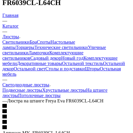
FR6039CL-L64CH
Главная
—
Каталог
—
Люстры
Светильники
Бра
Споты
Настольные
лампы
Торшеры
Технические светильники
Уличные
светильники
Лампочки
Комплектующие
светильников
Садовый декор
Новый год
Комплектующие
мебели
Декоративные товары
Остальной текстиль
Остальной
декор
Остальной свет
Столы и подставки
Шторы
Остальная
мебель
—
Светодиодные люстры
Подвесные люстры
Хрустальные люстры
На штанге
люстры
Потолочные люстры
—
Люстра на штанге Freya Eva FR6039CL-L64CH
Артикул:
MY_FR6039CL-L64CH