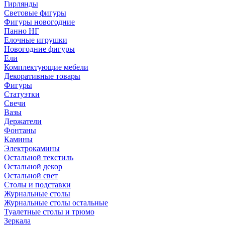
Гирлянды
Световые фигуры
Фигуры новогодние
Панно НГ
Елочные игрушки
Новогодние фигуры
Ели
Комплектующие мебели
Декоративные товары
Фигуры
Статуэтки
Свечи
Вазы
Держатели
Фонтаны
Камины
Электрокамины
Остальной текстиль
Остальной декор
Остальной свет
Столы и подставки
Журнальные столы
Журнальные столы остальные
Туалетные столы и трюмо
Зеркала