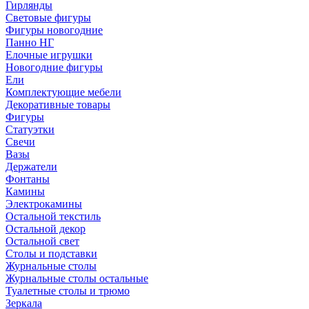
Гирлянды
Световые фигуры
Фигуры новогодние
Панно НГ
Елочные игрушки
Новогодние фигуры
Ели
Комплектующие мебели
Декоративные товары
Фигуры
Статуэтки
Свечи
Вазы
Держатели
Фонтаны
Камины
Электрокамины
Остальной текстиль
Остальной декор
Остальной свет
Столы и подставки
Журнальные столы
Журнальные столы остальные
Туалетные столы и трюмо
Зеркала