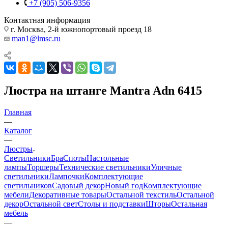
+7 (905) 506-9356
Контактная информация
г. Москва, 2-й южнопортовый проезд 18
man1@lmsc.ru
Люстра на штанге Mantra Adn 6415
Главная
—
Каталог
—
Люстры
Светильники
Бра
Споты
Настольные
лампы
Торшеры
Технические светильники
Уличные
светильники
Лампочки
Комплектующие
светильников
Садовый декор
Новый год
Комплектующие
мебели
Декоративные товары
Остальной текстиль
Остальной
декор
Остальной свет
Столы и подставки
Шторы
Остальная
мебель
—