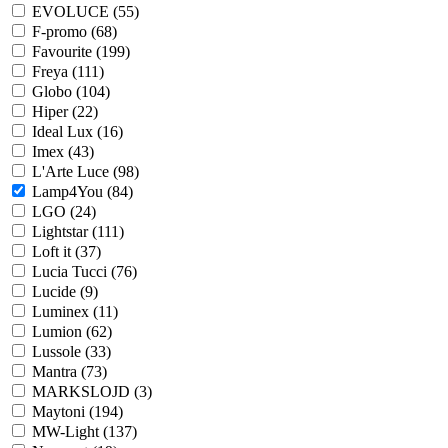
EVOLUCE (
55
)
F-promo (
68
)
Favourite (
199
)
Freya (
111
)
Globo (
104
)
Hiper (
22
)
Ideal Lux (
16
)
Imex (
43
)
L'Arte Luce (
98
)
Lamp4You (
84
)
LGO (
24
)
Lightstar (
111
)
Loft it (
37
)
Lucia Tucci (
76
)
Lucide (
9
)
Luminex (
11
)
Lumion (
62
)
Lussole (
33
)
Mantra (
73
)
MARKSLOJD (
3
)
Maytoni (
194
)
MW-Light (
137
)