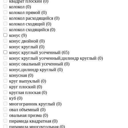
квадрат плоский (
0
)
колокол (
0
)
колокол прямой (
0
)
колокол расходящийся (
0
)
колокол сходящий (
0
)
колокол сходящийся (
0
)
конус (
9
)
конус двойной (
0
)
конус круглый (
0
)
конус круглый усеченный (
65
)
конус круглый усеченный,цилиндр круглый (
0
)
конус овальный усеченный (
0
)
конус,цилиндр круглый (
0
)
конусная (
0
)
круг выпуклый (
0
)
круг плоский (
0
)
круглая плоская (
0
)
куб (
0
)
многогранник круглый (
0
)
овал объемный (
0
)
овальная призма (
0
)
пирамида квадратная (
0
)
пирамида многоугольная (
0
)