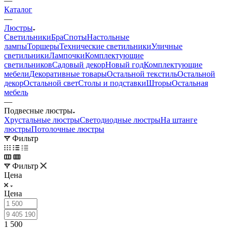
—
Каталог
—
Люстры
Светильники
Бра
Споты
Настольные
лампы
Торшеры
Технические светильники
Уличные
светильники
Лампочки
Комплектующие
светильников
Садовый декор
Новый год
Комплектующие
мебели
Декоративные товары
Остальной текстиль
Остальной
декор
Остальной свет
Столы и подставки
Шторы
Остальная
мебель
—
Подвесные люстры
Хрустальные люстры
Светодиодные люстры
На штанге
люстры
Потолочные люстры
Фильтр
Фильтр
Цена
Цена
1 500