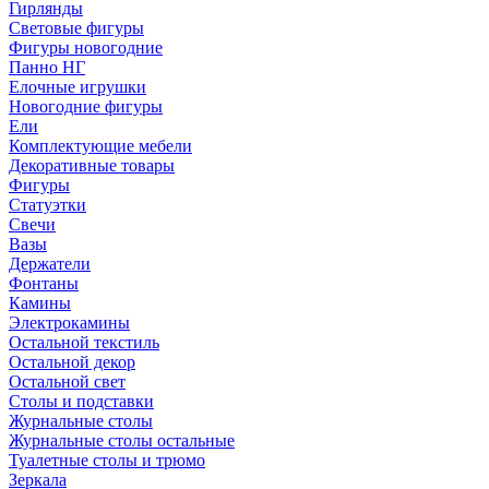
Гирлянды
Световые фигуры
Фигуры новогодние
Панно НГ
Елочные игрушки
Новогодние фигуры
Ели
Комплектующие мебели
Декоративные товары
Фигуры
Статуэтки
Свечи
Вазы
Держатели
Фонтаны
Камины
Электрокамины
Остальной текстиль
Остальной декор
Остальной свет
Столы и подставки
Журнальные столы
Журнальные столы остальные
Туалетные столы и трюмо
Зеркала