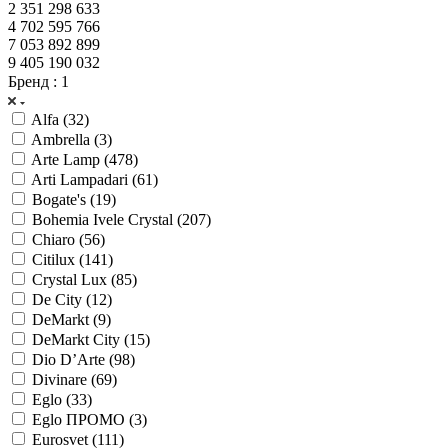
2 351 298 633
4 702 595 766
7 053 892 899
9 405 190 032
Бренд
: 1
Alfa (
32
)
Ambrella (
3
)
Arte Lamp (
478
)
Arti Lampadari (
61
)
Bogate's (
19
)
Bohemia Ivele Crystal (
207
)
Chiaro (
56
)
Citilux (
141
)
Crystal Lux (
85
)
De City (
12
)
DeMarkt (
9
)
DeMarkt City (
15
)
Dio D’Arte (
98
)
Divinare (
69
)
Eglo (
33
)
Eglo ПРОМО (
3
)
Eurosvet (
111
)