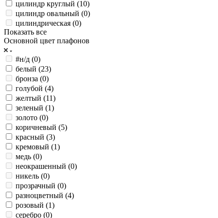
цилиндр круглый (
10
)
цилиндр овальный (
0
)
цилиндрическая (
0
)
Показать все
Основной цвет плафонов
#н/д (
0
)
белый (
23
)
бронза (
0
)
голубой (
4
)
желтый (
11
)
зеленый (
1
)
золото (
0
)
коричневый (
5
)
красный (
3
)
кремовый (
1
)
медь (
0
)
неокрашенный (
0
)
никель (
0
)
прозрачный (
0
)
разноцветный (
4
)
розовый (
1
)
серебро (
0
)