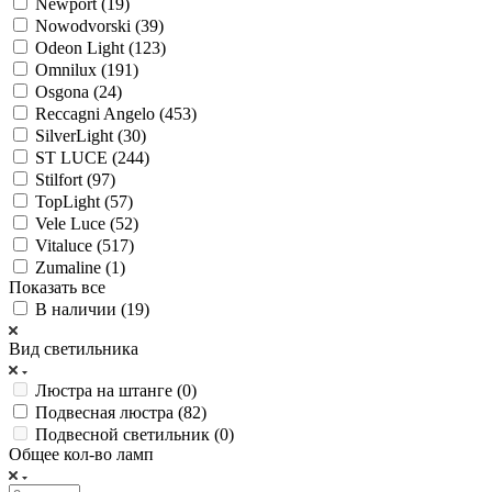
Newport (
19
)
Nowodvorski (
39
)
Odeon Light (
123
)
Omnilux (
191
)
Osgona (
24
)
Reccagni Angelo (
453
)
SilverLight (
30
)
ST LUCE (
244
)
Stilfort (
97
)
TopLight (
57
)
Vele Luce (
52
)
Vitaluce (
517
)
Zumaline (
1
)
Показать все
В наличии (
19
)
Вид светильника
Люстра на штанге (
0
)
Подвесная люстра (
82
)
Подвесной светильник (
0
)
Общее кол-во ламп