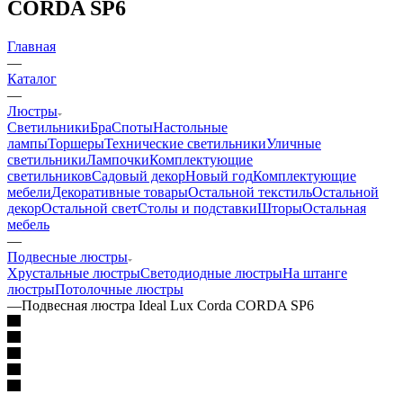
CORDA SP6
Главная
—
Каталог
—
Люстры
Светильники
Бра
Споты
Настольные
лампы
Торшеры
Технические светильники
Уличные
светильники
Лампочки
Комплектующие
светильников
Садовый декор
Новый год
Комплектующие
мебели
Декоративные товары
Остальной текстиль
Остальной
декор
Остальной свет
Столы и подставки
Шторы
Остальная
мебель
—
Подвесные люстры
Хрустальные люстры
Светодиодные люстры
На штанге
люстры
Потолочные люстры
—
Подвесная люстра Ideal Lux Corda CORDA SP6