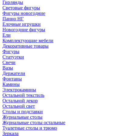
Гирлянды
Световые фигуры
Фигуры новогодние
Панно НГ
Елочные игрушки
Новогодние фигуры
Ели
Комплектующие мебели
Декоративные товары
Фигуры
Статуэтки
Свечи
Вазы
Держатели
Фонтаны
Камины
Электрокамины
Остальной текстиль
Остальной декор
Остальной свет
Столы и подставки
Журнальные столы
Журнальные столы остальные
Туалетные столы и трюмо
Зеркала