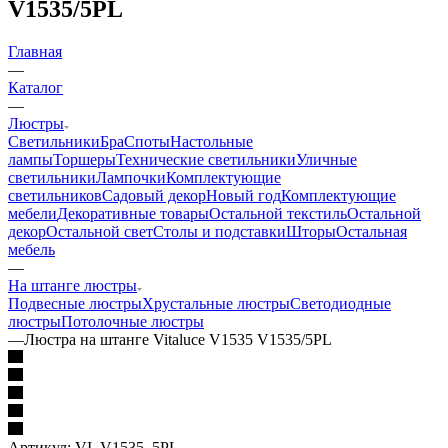
V1535/5PL
Главная
—
Каталог
—
Люстры
Светильники
Бра
Споты
Настольные
лампы
Торшеры
Технические светильники
Уличные
светильники
Лампочки
Комплектующие
светильников
Садовый декор
Новый год
Комплектующие
мебели
Декоративные товары
Остальной текстиль
Остальной
декор
Остальной свет
Столы и подставки
Шторы
Остальная
мебель
—
На штанге люстры
Подвесные люстры
Хрустальные люстры
Светодиодные
люстры
Потолочные люстры
—
Люстра на штанге Vitaluce V1535 V1535/5PL
Артикул:
VI_V1535_5PL