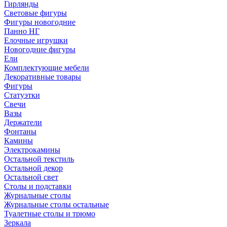
Гирлянды
Световые фигуры
Фигуры новогодние
Панно НГ
Елочные игрушки
Новогодние фигуры
Ели
Комплектующие мебели
Декоративные товары
Фигуры
Статуэтки
Свечи
Вазы
Держатели
Фонтаны
Камины
Электрокамины
Остальной текстиль
Остальной декор
Остальной свет
Столы и подставки
Журнальные столы
Журнальные столы остальные
Туалетные столы и трюмо
Зеркала