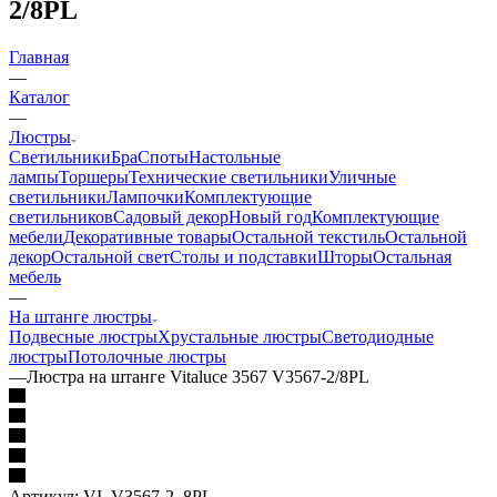
2/8PL
Главная
—
Каталог
—
Люстры
Светильники
Бра
Споты
Настольные
лампы
Торшеры
Технические светильники
Уличные
светильники
Лампочки
Комплектующие
светильников
Садовый декор
Новый год
Комплектующие
мебели
Декоративные товары
Остальной текстиль
Остальной
декор
Остальной свет
Столы и подставки
Шторы
Остальная
мебель
—
На штанге люстры
Подвесные люстры
Хрустальные люстры
Светодиодные
люстры
Потолочные люстры
—
Люстра на штанге Vitaluce 3567 V3567-2/8PL
Артикул:
VI_V3567-2_8PL