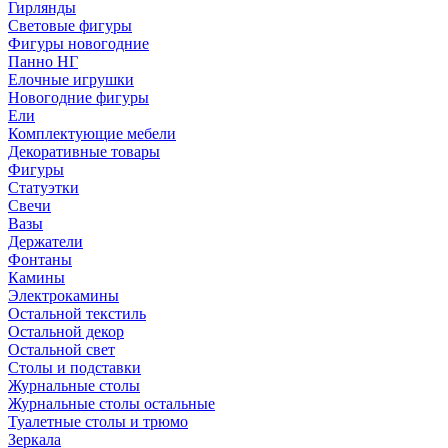
Гирлянды
Световые фигуры
Фигуры новогодние
Панно НГ
Елочные игрушки
Новогодние фигуры
Ели
Комплектующие мебели
Декоративные товары
Фигуры
Статуэтки
Свечи
Вазы
Держатели
Фонтаны
Камины
Электрокамины
Остальной текстиль
Остальной декор
Остальной свет
Столы и подставки
Журнальные столы
Журнальные столы остальные
Туалетные столы и трюмо
Зеркала