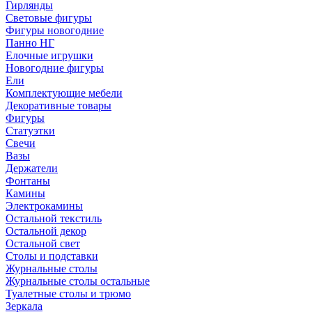
Гирлянды
Световые фигуры
Фигуры новогодние
Панно НГ
Елочные игрушки
Новогодние фигуры
Ели
Комплектующие мебели
Декоративные товары
Фигуры
Статуэтки
Свечи
Вазы
Держатели
Фонтаны
Камины
Электрокамины
Остальной текстиль
Остальной декор
Остальной свет
Столы и подставки
Журнальные столы
Журнальные столы остальные
Туалетные столы и трюмо
Зеркала