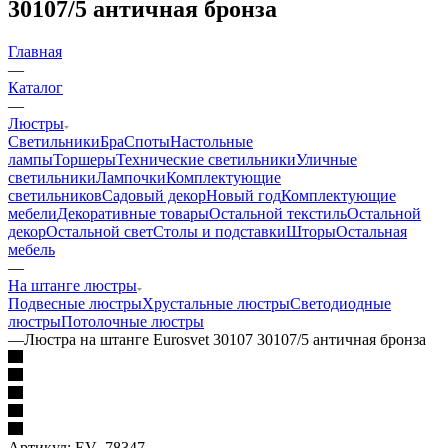
30107/5 античная бронза
Главная
—
Каталог
—
Люстры
Светильники
Бра
Споты
Настольные
лампы
Торшеры
Технические светильники
Уличные
светильники
Лампочки
Комплектующие
светильников
Садовый декор
Новый год
Комплектующие
мебели
Декоративные товары
Остальной текстиль
Остальной
декор
Остальной свет
Столы и подставки
Шторы
Остальная
мебель
—
На штанге люстры
Подвесные люстры
Хрустальные люстры
Светодиодные
люстры
Потолочные люстры
—
Люстра на штанге Eurosvet 30107 30107/5 античная бронза
Артикул:
EV_78347