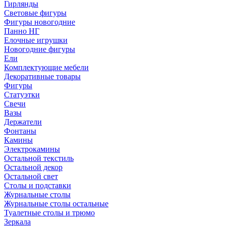
Гирлянды
Световые фигуры
Фигуры новогодние
Панно НГ
Елочные игрушки
Новогодние фигуры
Ели
Комплектующие мебели
Декоративные товары
Фигуры
Статуэтки
Свечи
Вазы
Держатели
Фонтаны
Камины
Электрокамины
Остальной текстиль
Остальной декор
Остальной свет
Столы и подставки
Журнальные столы
Журнальные столы остальные
Туалетные столы и трюмо
Зеркала