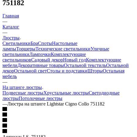
751182
Главная
—
Каталог
—
Люстры
Светильники
Бра
Споты
Настольные
лампы
Торшеры
Технические светильники
Уличные
светильники
Лампочки
Комплектующие
светильников
Садовый декор
Новый год
Комплектующие
мебели
Декоративные товары
Остальной текстиль
Остальной
декор
Остальной свет
Столы и подставки
Шторы
Остальная
мебель
—
На штанге люстры
Подвесные люстры
Хрустальные люстры
Светодиодные
люстры
Потолочные люстры
—
Люстра на штанге Lightstar Cigno Collo 751182
Артикул:
LS_751182