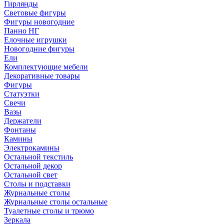
Гирлянды
Световые фигуры
Фигуры новогодние
Панно НГ
Елочные игрушки
Новогодние фигуры
Ели
Комплектующие мебели
Декоративные товары
Фигуры
Статуэтки
Свечи
Вазы
Держатели
Фонтаны
Камины
Электрокамины
Остальной текстиль
Остальной декор
Остальной свет
Столы и подставки
Журнальные столы
Журнальные столы остальные
Туалетные столы и трюмо
Зеркала