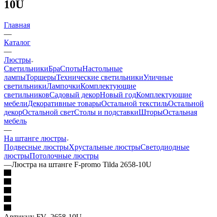
10U
Главная
—
Каталог
—
Люстры
Светильники
Бра
Споты
Настольные
лампы
Торшеры
Технические светильники
Уличные
светильники
Лампочки
Комплектующие
светильников
Садовый декор
Новый год
Комплектующие
мебели
Декоративные товары
Остальной текстиль
Остальной
декор
Остальной свет
Столы и подставки
Шторы
Остальная
мебель
—
На штанге люстры
Подвесные люстры
Хрустальные люстры
Светодиодные
люстры
Потолочные люстры
—
Люстра на штанге F-promo Tilda 2658-10U
Артикул:
FV_2658-10U