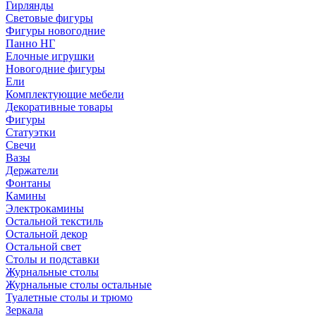
Гирлянды
Световые фигуры
Фигуры новогодние
Панно НГ
Елочные игрушки
Новогодние фигуры
Ели
Комплектующие мебели
Декоративные товары
Фигуры
Статуэтки
Свечи
Вазы
Держатели
Фонтаны
Камины
Электрокамины
Остальной текстиль
Остальной декор
Остальной свет
Столы и подставки
Журнальные столы
Журнальные столы остальные
Туалетные столы и трюмо
Зеркала