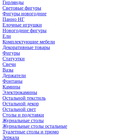
Гирлянды
Световые фигуры
Фигуры новогодние
Панно НГ
Елочные игрушки
Новогодние фигуры
Ели
Комплектующие мебели
Декоративные товары
Фигуры
Статуэтки
Свечи
Вазы
Держатели
Фонтаны
Камины
Электрокамины
Остальной текстиль
Остальной декор
Остальной свет
Столы и подставки
Журнальные столы
Журнальные столы остальные
Туалетные столы и трюмо
Зеркала