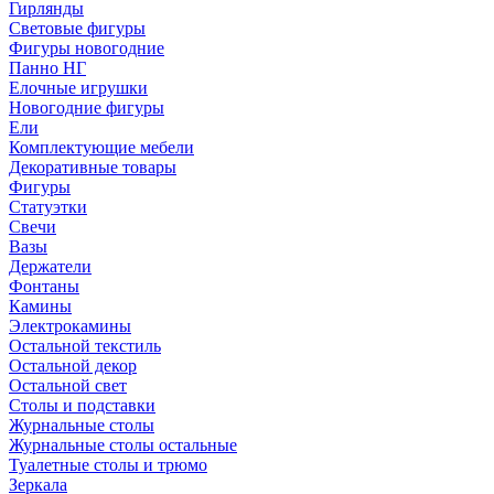
Гирлянды
Световые фигуры
Фигуры новогодние
Панно НГ
Елочные игрушки
Новогодние фигуры
Ели
Комплектующие мебели
Декоративные товары
Фигуры
Статуэтки
Свечи
Вазы
Держатели
Фонтаны
Камины
Электрокамины
Остальной текстиль
Остальной декор
Остальной свет
Столы и подставки
Журнальные столы
Журнальные столы остальные
Туалетные столы и трюмо
Зеркала