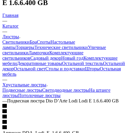
E 1.6.6.400 GB
Главная
—
Каталог
—
Люстры
Светильники
Бра
Споты
Настольные
лампы
Торшеры
Технические светильники
Уличные
светильники
Лампочки
Комплектующие
светильников
Садовый декор
Новый год
Комплектующие
мебели
Декоративные товары
Остальной текстиль
Остальной
декор
Остальной свет
Столы и подставки
Шторы
Остальная
мебель
—
Хрустальные люстры
Подвесные люстры
Светодиодные люстры
На штанге
люстры
Потолочные люстры
—
Подвесная люстра Dio D’Arte Lodi Lodi E 1.6.6.400 GB
Артикул:
DDA_Lodi_E_1.6.6.400_GB