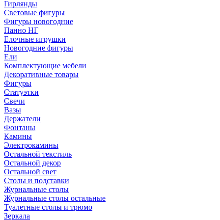
Гирлянды
Световые фигуры
Фигуры новогодние
Панно НГ
Елочные игрушки
Новогодние фигуры
Ели
Комплектующие мебели
Декоративные товары
Фигуры
Статуэтки
Свечи
Вазы
Держатели
Фонтаны
Камины
Электрокамины
Остальной текстиль
Остальной декор
Остальной свет
Столы и подставки
Журнальные столы
Журнальные столы остальные
Туалетные столы и трюмо
Зеркала