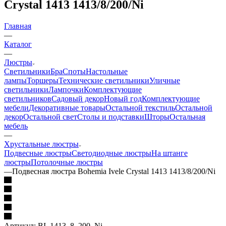
Crystal 1413 1413/8/200/Ni
Главная
—
Каталог
—
Люстры
Светильники
Бра
Споты
Настольные
лампы
Торшеры
Технические светильники
Уличные
светильники
Лампочки
Комплектующие
светильников
Садовый декор
Новый год
Комплектующие
мебели
Декоративные товары
Остальной текстиль
Остальной
декор
Остальной свет
Столы и подставки
Шторы
Остальная
мебель
—
Хрустальные люстры
Подвесные люстры
Светодиодные люстры
На штанге
люстры
Потолочные люстры
—
Подвесная люстра Bohemia Ivele Crystal 1413 1413/8/200/Ni
Артикул:
BI_1413_8_200_Ni