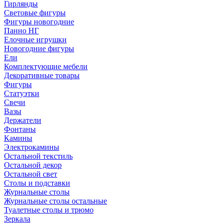
Гирлянды
Световые фигуры
Фигуры новогодние
Панно НГ
Елочные игрушки
Новогодние фигуры
Ели
Комплектующие мебели
Декоративные товары
Фигуры
Статуэтки
Свечи
Вазы
Держатели
Фонтаны
Камины
Электрокамины
Остальной текстиль
Остальной декор
Остальной свет
Столы и подставки
Журнальные столы
Журнальные столы остальные
Туалетные столы и трюмо
Зеркала