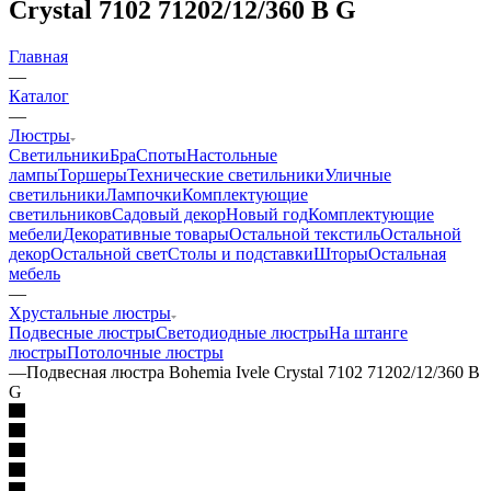
Crystal 7102 71202/12/360 B G
Главная
—
Каталог
—
Люстры
Светильники
Бра
Споты
Настольные
лампы
Торшеры
Технические светильники
Уличные
светильники
Лампочки
Комплектующие
светильников
Садовый декор
Новый год
Комплектующие
мебели
Декоративные товары
Остальной текстиль
Остальной
декор
Остальной свет
Столы и подставки
Шторы
Остальная
мебель
—
Хрустальные люстры
Подвесные люстры
Светодиодные люстры
На штанге
люстры
Потолочные люстры
—
Подвесная люстра Bohemia Ivele Crystal 7102 71202/12/360 B
G