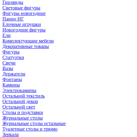
Гирлянды
Световые фигуры
Фигуры новогодние
Панно НГ
Елочные игрушки
Новогодние фигуры
Ели
Комплектующие мебели
Декоративные товары
Фигуры
Статуэтки
Свечи
Вазы
Держатели
Фонтаны
Камины
Электрокамины
Остальной текстиль
Остальной декор
Остальной свет
Столы и подставки
Журнальные столы
Журнальные столы остальные
Туалетные столы и трюмо
Зеркала