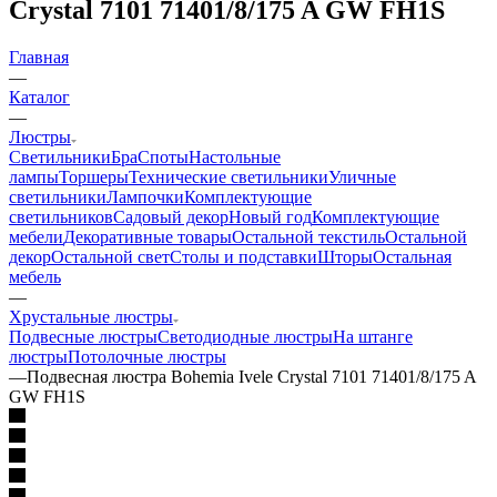
Crystal 7101 71401/8/175 A GW FH1S
Главная
—
Каталог
—
Люстры
Светильники
Бра
Споты
Настольные
лампы
Торшеры
Технические светильники
Уличные
светильники
Лампочки
Комплектующие
светильников
Садовый декор
Новый год
Комплектующие
мебели
Декоративные товары
Остальной текстиль
Остальной
декор
Остальной свет
Столы и подставки
Шторы
Остальная
мебель
—
Хрустальные люстры
Подвесные люстры
Светодиодные люстры
На штанге
люстры
Потолочные люстры
—
Подвесная люстра Bohemia Ivele Crystal 7101 71401/8/175 A
GW FH1S