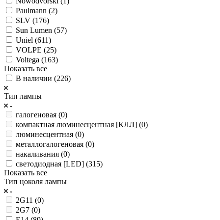
Nowodvorski (
1
)
Paulmann (
2
)
SLV (
176
)
Sun Lumen (
57
)
Uniel (
611
)
VOLPE (
25
)
Voltega (
163
)
Показать все
В наличии (
226
)
Тип лампы
галогеновая (
0
)
компактная люминесцентная [КЛЛ] (
0
)
люминесцентная (
0
)
металлогалогеновая (
0
)
накаливания (
0
)
светодиодная [LED] (
315
)
Показать все
Тип цоколя лампы
2G11 (
0
)
2G7 (
0
)
E14 (
89
)