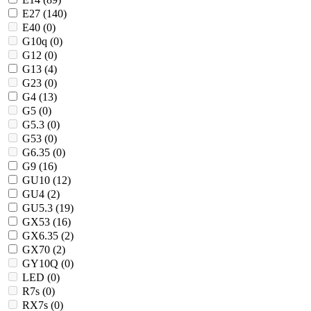
E27 (
140
)
E40 (
0
)
G10q (
0
)
G12 (
0
)
G13 (
4
)
G23 (
0
)
G4 (
13
)
G5 (
0
)
G5.3 (
0
)
G53 (
0
)
G6.35 (
0
)
G9 (
16
)
GU10 (
12
)
GU4 (
2
)
GU5.3 (
19
)
GX53 (
16
)
GX6.35 (
2
)
GX70 (
2
)
GY10Q (
0
)
LED (
0
)
R7s (
0
)
RX7s (
0
)