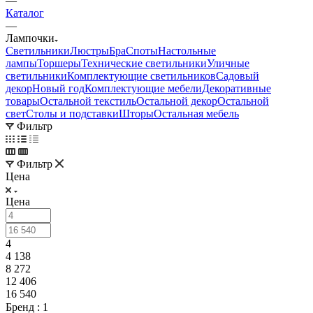
—
Каталог
—
Лампочки
Светильники
Люстры
Бра
Споты
Настольные
лампы
Торшеры
Технические светильники
Уличные
светильники
Комплектующие светильников
Садовый
декор
Новый год
Комплектующие мебели
Декоративные
товары
Остальной текстиль
Остальной декор
Остальной
свет
Столы и подставки
Шторы
Остальная мебель
Фильтр
Фильтр
Цена
Цена
4
4 138
8 272
12 406
16 540
Бренд
: 1