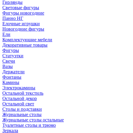
Гирлянды
Световые фигуры
Фигуры новогодние
Панно НГ
Елочные игрушки
Новогодние фигуры
Ели
Комплектующие мебели
Декоративные товары
Фигуры
Статуэтки
Свечи
Вазы
Держатели
Фонтаны
Камины
Электрокамины
Остальной текстиль
Остальной декор
Остальной свет
Столы и подставки
Журнальные столы
Журнальные столы остальные
Туалетные столы и трюмо
Зеркала