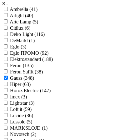
Ambrella (
41
)
Arlight (
40
)
Arte Lamp (
5
)
Citilux (
6
)
Deko-Light (
116
)
DeMarkt (
1
)
Eglo (
3
)
Eglo ПРОМО (
92
)
Elektrostandard (
188
)
Feron (
135
)
Feron Saffit (
38
)
Gauss (
348
)
Hiper (
63
)
Horoz Electric (
147
)
Imex (
3
)
Lightstar (
3
)
Loft it (
59
)
Lucide (
36
)
Lussole (
5
)
MARKSLOJD (
1
)
Novotech (
2
)