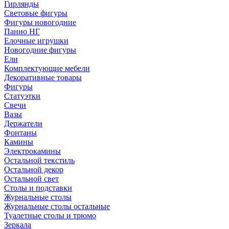
Гирлянды
Световые фигуры
Фигуры новогодние
Панно НГ
Елочные игрушки
Новогодние фигуры
Ели
Комплектующие мебели
Декоративные товары
Фигуры
Статуэтки
Свечи
Вазы
Держатели
Фонтаны
Камины
Электрокамины
Остальной текстиль
Остальной декор
Остальной свет
Столы и подставки
Журнальные столы
Журнальные столы остальные
Туалетные столы и трюмо
Зеркала