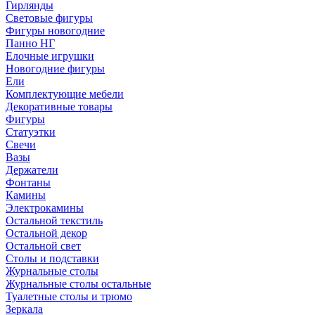
Гирлянды
Световые фигуры
Фигуры новогодние
Панно НГ
Елочные игрушки
Новогодние фигуры
Ели
Комплектующие мебели
Декоративные товары
Фигуры
Статуэтки
Свечи
Вазы
Держатели
Фонтаны
Камины
Электрокамины
Остальной текстиль
Остальной декор
Остальной свет
Столы и подставки
Журнальные столы
Журнальные столы остальные
Туалетные столы и трюмо
Зеркала