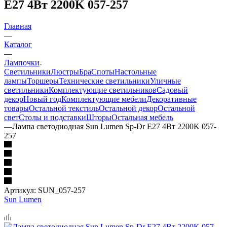
E27 4Вт 2200K 057-257
Главная
—
Каталог
—
Лампочки
Светильники
Люстры
Бра
Споты
Настольные
лампы
Торшеры
Технические светильники
Уличные
светильники
Комплектующие светильников
Садовый
декор
Новый год
Комплектующие мебели
Декоративные
товары
Остальной текстиль
Остальной декор
Остальной
свет
Столы и подставки
Шторы
Остальная мебель
—
Лампа светодиодная Sun Lumen Sp-Dr E27 4Вт 2200K 057-
257
Артикул:
SUN_057-257
Sun Lumen