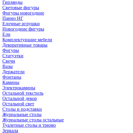
Гирлянды
Световые фигуры
Фигуры новогодние
Панно НГ
Елочные игрушки
Новогодние фигуры
Ели
Комплектующие мебели
Декоративные товары
Фигуры
Статуэтки
Свечи
Вазы
Держатели
Фонтаны
Камины
Электрокамины
Остальной текстиль
Остальной декор
Остальной свет
Столы и подставки
Журнальные столы
Журнальные столы остальные
Туалетные столы и трюмо
Зеркала