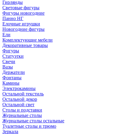
Гирлянды
Световые фигуры
Фигуры новогодние
Панно НГ
Елочные игрушки
Новогодние фигуры
Ели
Комплектующие мебели
Декоративные товары
Фигуры
Статуэтки
Свечи
Вазы
Держатели
Фонтаны
Камины
Электрокамины
Остальной текстиль
Остальной декор
Остальной свет
Столы и подставки
Журнальные столы
Журнальные столы остальные
Туалетные столы и трюмо
Зеркала