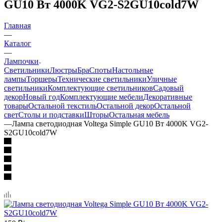
GU10 Вт 4000K VG2-S2GU10cold7W
Главная
—
Каталог
—
Лампочки
Светильники
Люстры
Бра
Споты
Настольные
лампы
Торшеры
Технические светильники
Уличные
светильники
Комплектующие светильников
Садовый
декор
Новый год
Комплектующие мебели
Декоративные
товары
Остальной текстиль
Остальной декор
Остальной
свет
Столы и подставки
Шторы
Остальная мебель
—
Лампа светодиодная Voltega Simple GU10 Вт 4000K VG2-
S2GU10cold7W