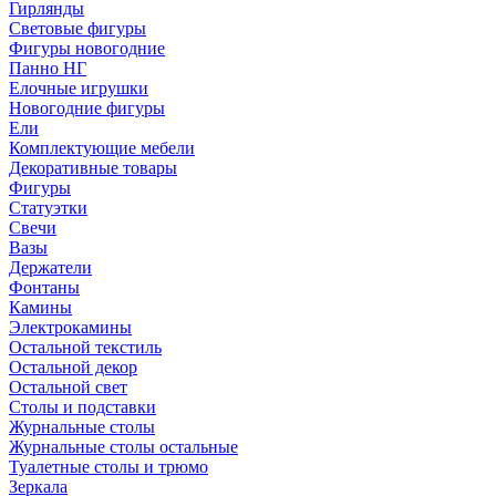
Гирлянды
Световые фигуры
Фигуры новогодние
Панно НГ
Елочные игрушки
Новогодние фигуры
Ели
Комплектующие мебели
Декоративные товары
Фигуры
Статуэтки
Свечи
Вазы
Держатели
Фонтаны
Камины
Электрокамины
Остальной текстиль
Остальной декор
Остальной свет
Столы и подставки
Журнальные столы
Журнальные столы остальные
Туалетные столы и трюмо
Зеркала