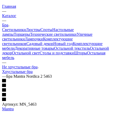
Главная
—
Каталог
—
Бра
Светильники
Люстры
Споты
Настольные
лампы
Торшеры
Технические светильники
Уличные
светильники
Лампочки
Комплектующие
светильников
Садовый декор
Новый год
Комплектующие
мебели
Декоративные товары
Остальной текстиль
Остальной
декор
Остальной свет
Столы и подставки
Шторы
Остальная
мебель
—
Не хрустальные бра
Хрустальные бра
—
Бра Mantra Nordica 2 5463
Артикул:
MN_5463
Mantra