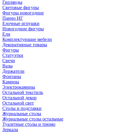
Гирлянды
Световые фигуры
Фигуры новогодние
Панно НГ
Елочные игрушки
Новогодние фигуры
Ели
Комплектующие мебели
Декоративные товары
Фигуры
Статуэтки
Свечи
Вазы
Держатели
Фонтаны
Камины
Электрокамины
Остальной текстиль
Остальной декор
Остальной свет
Столы и подставки
Журнальные столы
Журнальные столы остальные
Туалетные столы и трюмо
Зеркала